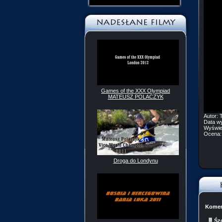
Games of the XXX Olympiad
MATEUSZ POLACZYK
Autor:
T
Data w
Wyświe
Ocena
Droga do Londynu
Koment
Śz