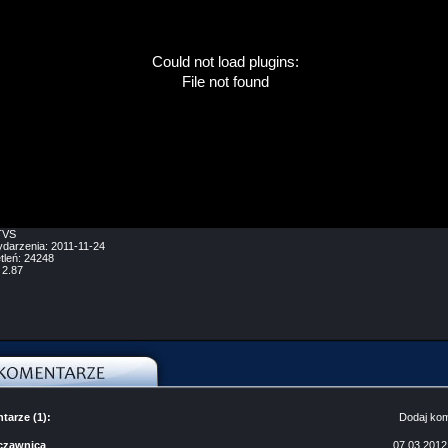
Could not load plugins:
File not found
VS
ydarzenia:
2011-11-24
tleń:
24248
:
2.87
arze (1):
Dodaj ko
czawnica
07.03.2012