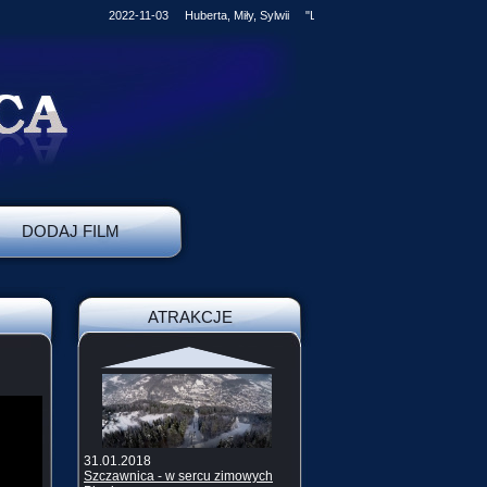
2022-11-03 Huberta, Miły, Sylwii "Ludzkość kroczy stale naprzód, j
DODAJ FILM
ATRAKCJE
31.01.2018
Szczawnica - w sercu zimowych