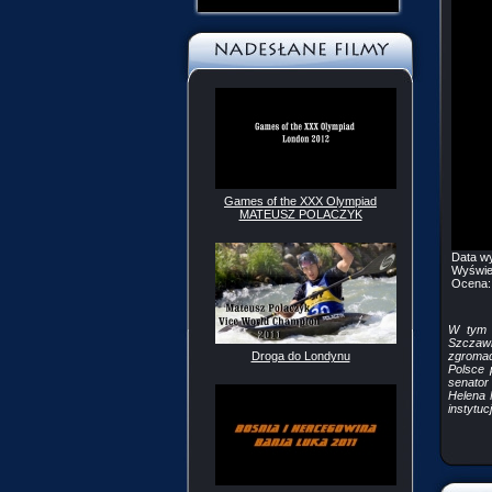
Games of the XXX Olympiad
MATEUSZ POLACZYK
Data w
Wyświe
Ocena
W tym 
Szczaw
zgromad
Droga do Londynu
Polsce 
senator
Helena 
instytuc