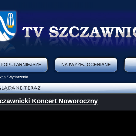
JPOPULARNIEJSZE
NAJWYŻEJ OCENIANE
ówna
/ Wydarzenia
zczawnicki Koncert Noworoczny