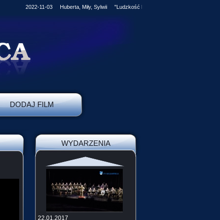
2022-11-03 Huberta, Miły, Sylwii "Ludzkość kroczy stale naprzód, jednak cz
DODAJ FILM
WYDARZENIA
22.01.2017