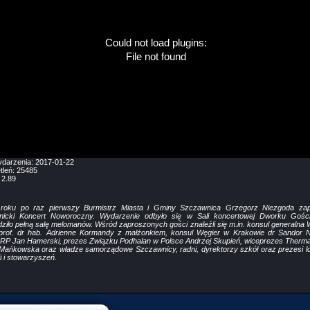
Could not load plugins:
File not found
ydarzenia:
2017-01-22
tleń:
25485
:
2.89
roku po raz pierwszy Burmistrz Miasta i Gminy Szczawnica Grzegorz Niezgoda zapr
nicki Koncert Noworoczny. Wydarzenie odbyło się w Sali koncertowej Dworku Gości
ziło pełną salę melomanów. Wśród zaproszonych gości znaleźli się m.in. konsul generalna 
prof. dr hab. Adrienne Kormandy z małżonkiem, konsul Węgier w Krakowie dr Sandor 
 RP Jan Hamerski, prezes Związku Podhalan w Polsce Andrzej Skupień, wiceprezes Therma
Mańkowska oraz władze samorządowe Szczawnicy, radni, dyrektorzy szkół oraz prezesi l
ji i stowarzyszeń.