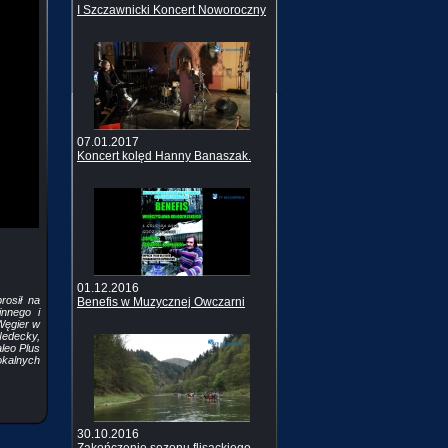
I Szczawnicki Koncert Noworoczny
07.01.2017
Koncert kolęd Hanny Banaszak.
01.12.2016
osił na
Benefis w Muzycznej Owczarni
nnego i
Węgier w
Nedecky,
leo Plus
okalnych
30.10.2016