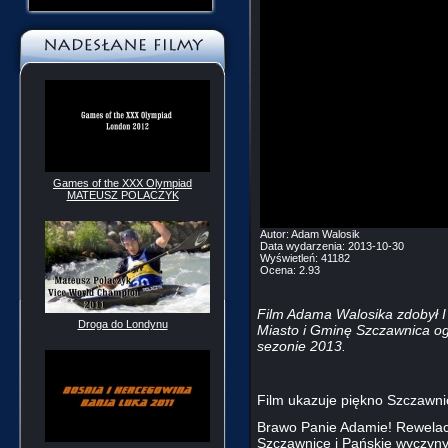
Games of the XXX Olympiad
MATEUSZ POLACZYK
Autor:
Adam Walosik
Data wydarzenia:
2013-10-30
Wyświetleń:
41182
Ocena:
2.93
Film Adama Walosika zdobył I
Droga do Londynu
Miasto i Gminę Szczawnica o
sezonie 2013.
Film ukazuje piękno Szczawni
Brawo Panie Adamie! Rewelac
Szczawnicę i Pańskie wyczyny