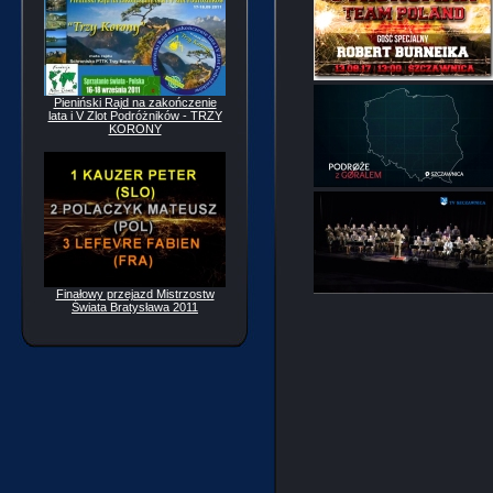
Pieniński Rajd na zakończenie
lata i V Zlot Podróżników - TRZY
KORONY
Finałowy przejazd Mistrzostw
Świata Bratysława 2011