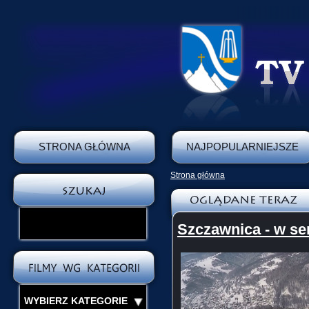
STRONA GŁÓWNA
NAJPOPULARNIEJSZE
Strona główna
Szczawnica - w se
WYBIERZ KATEGORIE