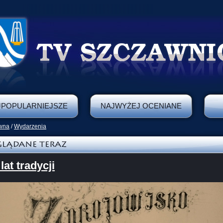
JPOPULARNIEJSZE
NAJWYŻEJ OCENIANE
ówna
/
Wydarzenia
lat tradycji