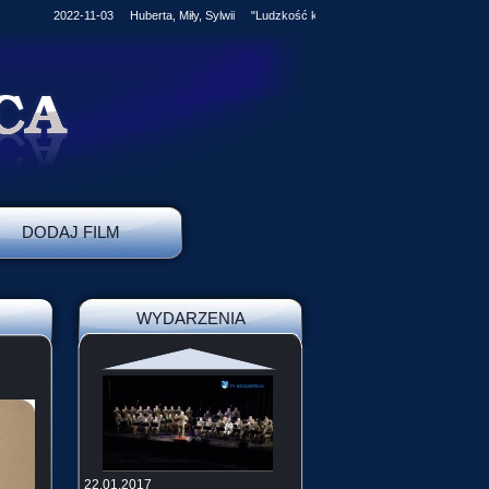
2022-11-03 Huberta, Miły, Sylwii "Ludzkość kroczy stale naprzód, jednak czło
DODAJ FILM
WYDARZENIA
22.01.2017