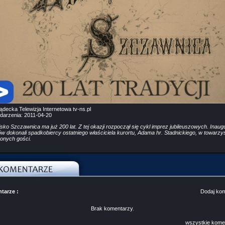
decka Telewizja Internetowa tv-ns.pl
darzenia:
2011-04-20
ko Szczawnica ma już 200 lat. Z tej okazji rozpoczął się cykl imprez jubileuszowych. Inaugu
w dokonali spadkobiercy ostatniego właściciela kurortu, Adama hr. Stadnickiego, w towarzy
onych gości.
tarze :
Dodaj ko
Brak komentarzy.
wszystkie kome