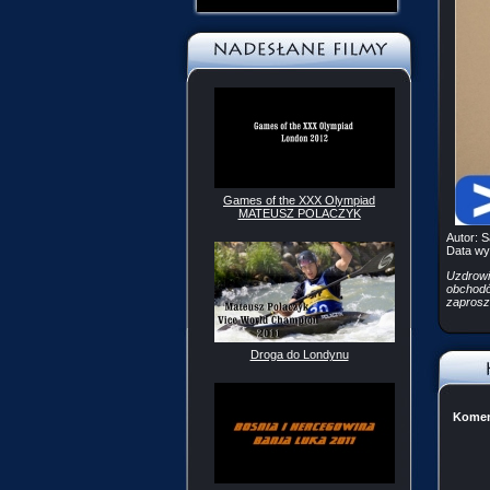
Games of the XXX Olympiad
MATEUSZ POLACZYK
Autor:
Są
Data wy
Uzdrowis
obchodó
zaprosz
Droga do Londynu
Komen