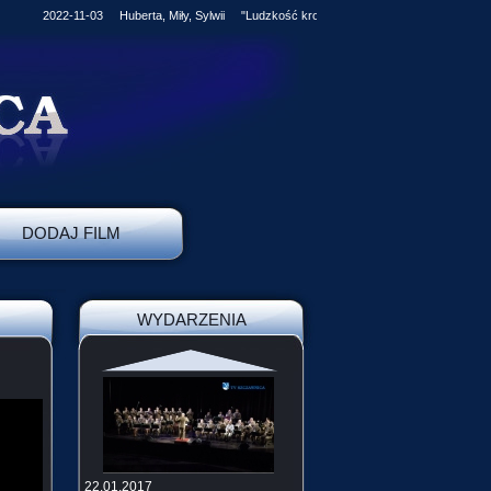
2022-11-03 Huberta, Miły, Sylwii "Ludzkość kroczy stale naprzód, jednak człow
DODAJ FILM
WYDARZENIA
22.01.2017