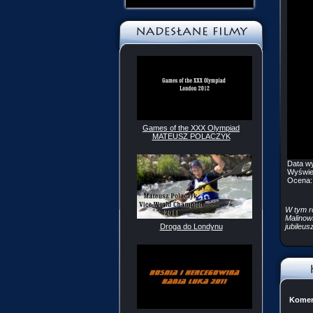
Games of the XXX Olympiad
MATEUSZ POLACZYK
Data w
Wyświe
Ocena
W tym r
Malinow
jubileus
Droga do Londynu
Komen