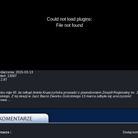
Could not load plugins:
File not found
ydarzenia:
2015-03-13
tleń:
13097
:
2.87
oku mija 45. lat odkąd Aniela Krupczyńska prowadzi z powodzeniem Zespół Regionalny im. 
skiego. Z tej okazji w Jazz Barze Dworku Gościnnego 13 marca odbyła się uroczystość
zowa ...
tarze :
Dodaj ko