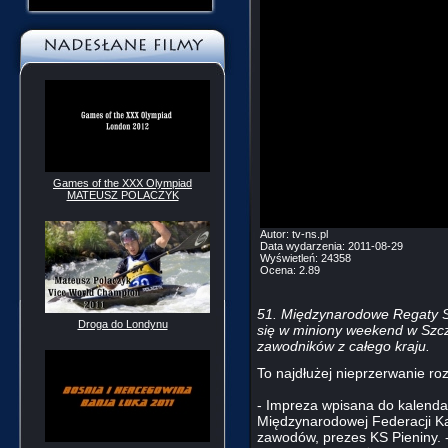
Games of the XXX Olympiad
MATEUSZ POLACZYK
Autor:
tv-ns.pl
Data wydarzenia:
2011-08-29
Wyświetleń:
24358
Ocena:
2.89
51. Międzynarodowe Regaty S
Droga do Londynu
się w miniony weekend w Szcz
zawodników z całego kraju.
To najdłużej nieprzerwanie r
- Impreza wpisana do kalenda
Międzynarodowej Federacji Ka
zawodów, prezes KS Pieniny. 