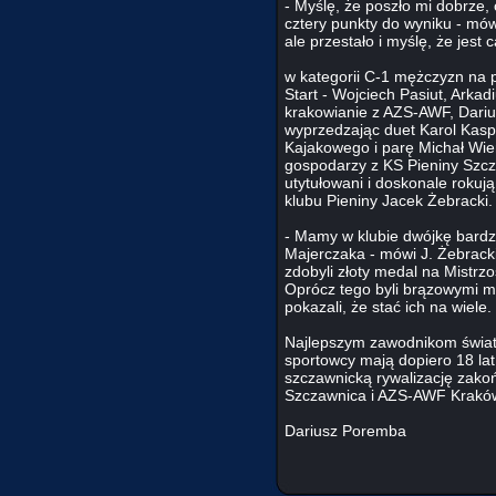
- Myślę, że poszło mi dobrze,
cztery punkty do wyniku - mó
ale przestało i myślę, że jest 
w kategorii C-1 mężczyzn na 
Start - Wojciech Pasiut, Arkad
krakowianie z AZS-AWF, Dariusz
wyprzedzając duet Karol Kasp
Kajakowego i parę Michał Wie
gospodarzy z KS Pieniny Szcz
utytułowani i doskonale rokuj
klubu Pieniny Jacek Żebracki.
- Mamy w klubie dwójkę bardz
Majerczaka - mówi J. Żebracki
zdobyli złoty medal na Mistrz
Oprócz tego byli brązowymi m
pokazali, że stać ich na wiele.
Najlepszym zawodnikom świata
sportowcy mają dopiero 18 lat
szczawnicką rywalizację zako
Szczawnica i AZS-AWF Krakó
Dariusz Poremba