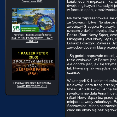
kajaki jedynki mężczyzn, kanady
Banja Luka 2011
dwójki mężczyzn i kanadyjki j
w formule open, z możliwością
Na torze zaprezentowała się c
ze Słowacji i Litwy. Na starc
zwyciężył Grzegorz Polaczyk,
czasem z dwóch przejazdów, w
Pasiut (Start Nowy Sącz), czas
Pieniński Rajd na zakończenie
lata i V Zlot Podróżników - TRZY
Okręglak (Start Nowy Sącz), cz
KORONY
Łukasz Polaczyk (Zawisza B
zawodów docenili klasę przec
- Są goście naprawdę mocni, 
razie czołówka. W Polsce jest
Ale dobrze jest, jak się trzy
lat. Pływa się jak wszędzie, w
szanse.
W kategorii K-1 kobiet trium
Finałowy przejazd Mistrzostw
Kajakowy, która trasę przepły
Świata Bratysława 2011
Nosal (AZS Kraków) i Annę Ing
rywalkom nie dała Anna Inger.
(Start Nowy Sącz) tuż przed 
miejscu zawody zakończyła Ew
Szczawnica. Młoda szczawnic
choć nie obyło się bez błędów