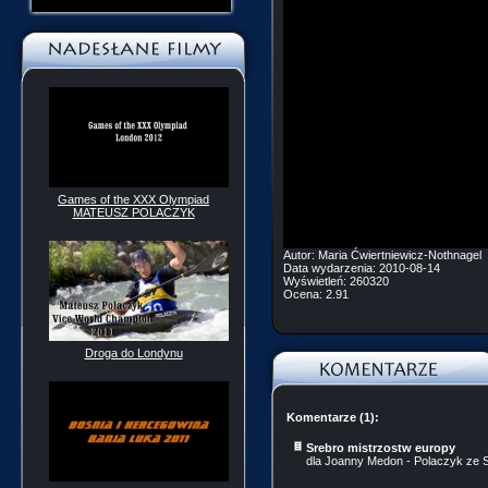
Games of the XXX Olympiad
MATEUSZ POLACZYK
Autor:
Maria Ćwiertniewicz-Nothnagel
Data wydarzenia:
2010-08-14
Wyświetleń:
260320
Ocena:
2.91
Droga do Londynu
Komentarze (1):
Srebro mistrzostw europy
dla Joanny Medon - Polaczyk ze 