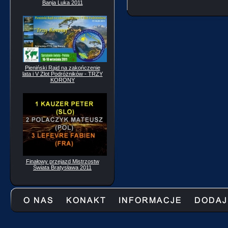
Banja Luka 2011
Pieniński Rajd na zakończenie
lata i V Zlot Podróżników - TRZY
KORONY
Finałowy przejazd Mistrzostw
Świata Bratysława 2011