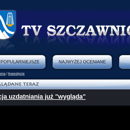
JPOPULARNIEJSZE
NAJWYŻEJ OCENIANE
ówna
/
Inwestycje
cja uzdatniania już "wygląda"