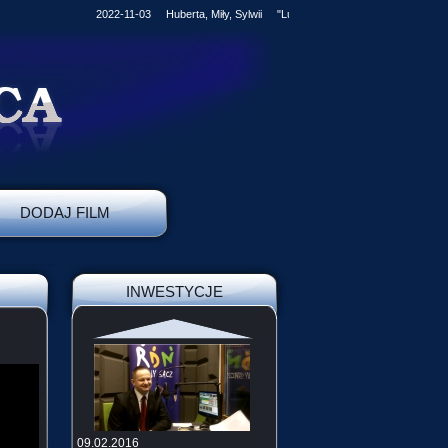
2022-11-03 Huberta, Miły, Sylwii "Ludzkość kroczy stale naprzód, je
DODAJ FILM
INWESTYCJE
09.02.2016