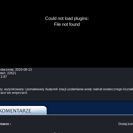
Could not load plugins:
File not found
ydarzenia:
2010-08-13
tleń:
22621
:
2.87
ny, wytynkowany i pomalowany budynek stacji uzdatniania wody nabrał ostatecznego kształt
prace we wnętrzach.
tarze :
Dodaj ko