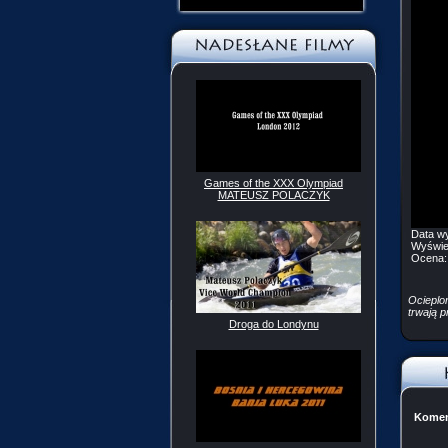
Games of the XXX Olympiad
MATEUSZ POLACZYK
Data w
Wyświe
Ocena
Ocieplo
trwają 
Droga do Londynu
Komen