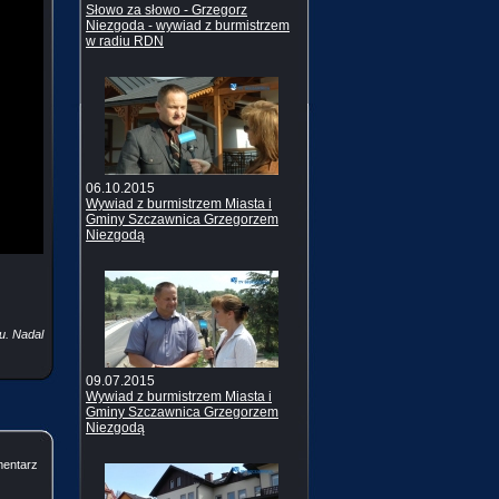
Słowo za słowo - Grzegorz
Niezgoda - wywiad z burmistrzem
w radiu RDN
06.10.2015
Wywiad z burmistrzem Miasta i
Gminy Szczawnica Grzegorzem
Niezgodą
u. Nadal
09.07.2015
Wywiad z burmistrzem Miasta i
Gminy Szczawnica Grzegorzem
Niezgodą
mentarz