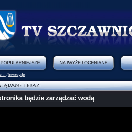
JPOPULARNIEJSZE
NAJWYŻEJ OCENIANE
ówna
/
Inwestycje
ktronika będzie zarządzać wodą