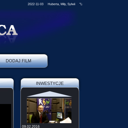
2022-11-03 Huberta, Miły, Sylwii "Ludzkość kroczy stale naprzód, je
DODAJ FILM
INWESTYCJE
09.02.2016