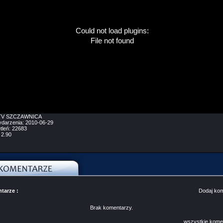
Could not load plugins:
File not found
V SZCZAWNICA
ydarzenia:
2010-06-29
tleń:
22683
:
2.90
tarze :
Dodaj ko
Brak komentarzy.
wszystkie kome