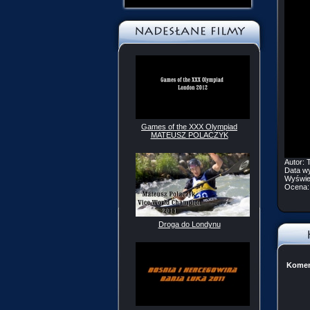
Games of the XXX Olympiad
MATEUSZ POLACZYK
Autor:
T
Data w
Wyświe
Ocena
Droga do Londynu
Komen