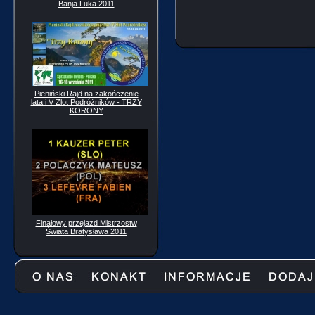
Banja Luka 2011
Pieniński Rajd na zakończenie
lata i V Zlot Podróżników - TRZY
KORONY
Finałowy przejazd Mistrzostw
Świata Bratysława 2011