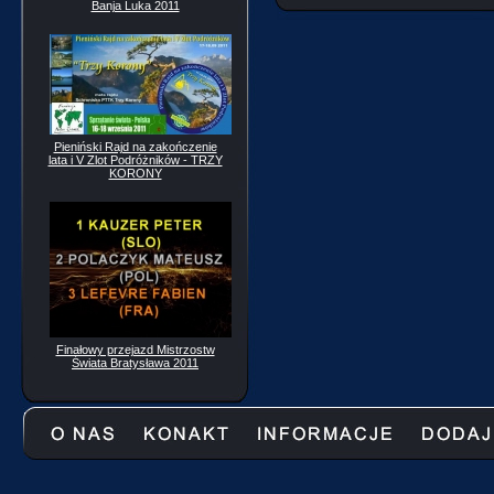
Banja Luka 2011
Pieniński Rajd na zakończenie
lata i V Zlot Podróżników - TRZY
KORONY
Finałowy przejazd Mistrzostw
Świata Bratysława 2011