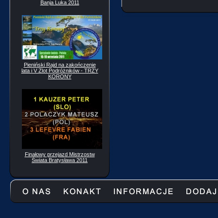
Banja Luka 2011
Pieniński Rajd na zakończenie
lata i V Zlot Podróżników - TRZY
KORONY
Finałowy przejazd Mistrzostw
Świata Bratysława 2011